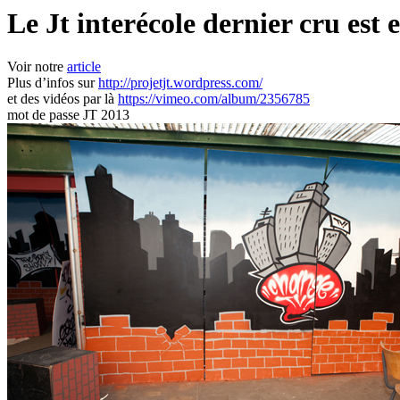
Le Jt interécole dernier cru est e
Voir notre
article
Plus d’infos sur
http://projetjt.wordpress.com/
et des vidéos par là
https://vimeo.com/album/2356785
mot de passe JT 2013